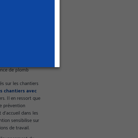
hantiers (coût,
es interventions
ssionnels
spécifiques
es. Intégration des
ésence d’amiante
sence de plomb
és sur les chantiers
es chantiers avec
s. Il en ressort que
e prévention
 d’accueil dans les
tion sensibilise sur
ons de travail.