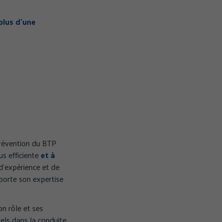
plus d’une
prévention du BTP
us efficiente
et à
 d'expérience et de
pporte son expertise
on rôle et ses
nels dans la conduite