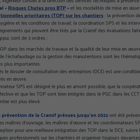
t
, ingénieur conseil à la direction des services techniques a présent
al «
Risques Chutes pros BTP
»
et les modalités de mise en œuv
onnelles prioritaires (TOP) sur les chantiers
: la prévention d
ygiène et les conditions de travail, la coordination SPS et les inter
ignements qui peuvent être tirés par la Cramif des évaluations faite
appui, sont de 3 ordres :
TOP dans les marchés de travaux et la qualité de leur mise en œuvre
e l’échafaudage ou la gestion des manutentions sont les thémati
es plus importantes.
s le dossier de consultation des entreprises (DCE) est une conditio
ENCES
TOUT ACCEPTER
TOUS REFUSER
Politi
 mis en œuvre.
nnateur SPS est désigné le plus en amont possible, que la coopérat
fective et que les TOP sont bien intégrés dans le PGC dans les CCT
tier est plus élevé.
e prévention de la Cramif prévues jusqu’en 2022
ont été présent
es maîtres d’ouvrage, les maîtres d’œuvre et les coordonnateurs SP
eption pour une meilleure intégration des TOP dans le DCE, suivre
ques professionnels sur les chantiers et organiser toujours davantag