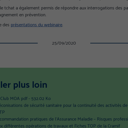
 le tchat a également permis de répondre aux interrogations des par
gnement en prévention.
e des
présentations du webinaire
.
25/09/2020
ler plus loin
(
u Club MOA
pdf - 532.02 Ko
n
conisations de sécurité sanitaire pour la continuité des activités de
o
BTP
u
ecommandation pratiques de l’Assurance Maladie – Risques profess
v
x différentes opérations de travaux et Fiches TOP de la Cramif