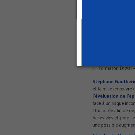
au travail
qui favori
déroulement, délais),
ultérieures sur ouvra
Pour se faire, la Cr
pour les maîtres d’ou
Formation C0108 –
mesures de préven
Formation D0707 –
Formaton D1701 – 
Stéphane Gautheri
et la mise en œuvre 
l’évaluation de l’a
face à un risque inc
structurée afin de dé
bases vies et pour l’
une possible augmenta