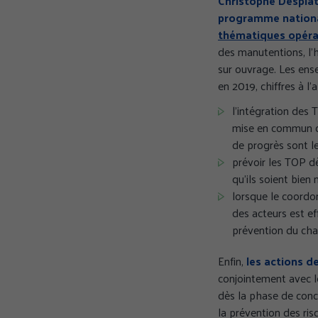
Christophe Despla
programme nation
thématiques opérati
des manutentions, l’h
sur ouvrage. Les ense
en 2019, chiffres à l’
l’intégration des 
mise en commun d
de progrès sont l
prévoir les TOP dè
GÉRER MES PRÉFÉR
qu’ils soient bien
lorsque le coordo
des acteurs est ef
prévention du chan
Enfin,
les actions d
conjointement avec l
dès la phase de conc
la prévention des ris