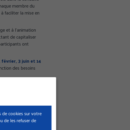
. Chaque membre du
 faciliter la mise en
ge et à l’animation
ant de capitaliser
articipants ont
 février, 3 juin et 14
onction des besoins
’accent sur les
ouvrage et les
 de cookies sur votre
 prévention des
u de les refuser de
santé et sécurité