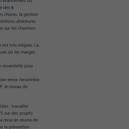
é l’avancement du
re des
5
es chutes, la gestion
ventions ultérieures
s sur les chantiers
 est très inégale. La
ques où les marges
n essentielle pour
que de confidentialité
ion entre l’ensemble
P, le niveau de
ées : travailler
S sur des projets
 la mise en œuvre de
e la prévention.