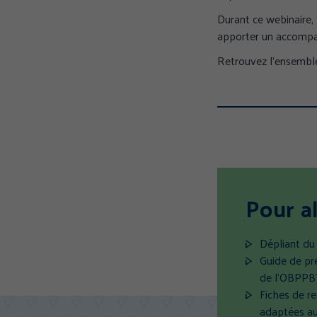
Durant ce webinaire,
apporter un accompa
Retrouvez l’ensembl
Pour al
Dépliant d
Guide de pré
de l’OBPP
Fiches de r
adaptées au