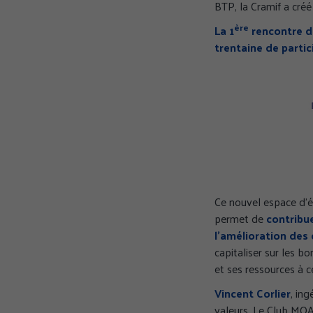
BTP, la Cramif a créé
ère
La 1
rencontre d
trentaine de partic
Ce nouvel espace d'é
permet de
contribu
l'amélioration des 
capitaliser sur les b
et ses ressources à c
Vincent Corlier
, in
valeurs. Le Club MOA 