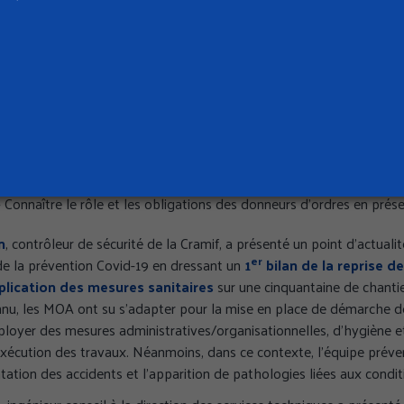
se leur image de marque, améliore la performance économique des c
 agit sur les performances des exploitants de l’ouvrage et facilite l
ge (IUO).
amif propose une
offre de formation à la prévention des risques profe
vrage :
 Rôles et responsabilité des maîtres d’ouvrage et donneurs d’ordr
tion dans la conduite d’un projet de construction
 Connaître le rôle et les obligations des donneurs d’ordres en pr
Connaître le rôle et les obligations des donneurs d’ordres en pré
n
, contrôleur de sécurité de la Cramif, a présenté un point d’actualit
er
de la prévention Covid-19 en dressant un
1
bilan de la reprise d
pplication des mesures sanitaires
sur une cinquantaine de chantier
onnu, les MOA ont su s’adapter pour la mise en place de démarche d
ployer des mesures administratives/organisationnelles, d’hygiène et
exécution des travaux. Néanmoins, dans ce contexte, l’équipe préven
tion des accidents et l’apparition de pathologies liées aux conditi