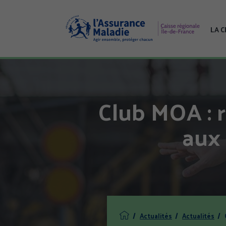
Aller
au
contenu
LA 
principal
Club MOA : r
aux
Actualités
Actualités