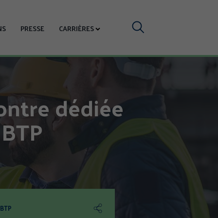
Votre
NS
PRESSE
CARRIÈRES
recherche
contre dédiée
 BTP
Partager
 BTP