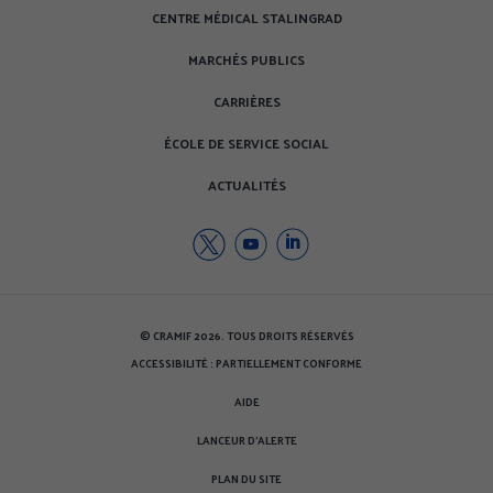
CENTRE MÉDICAL STALINGRAD
MARCHÉS PUBLICS
CARRIÈRES
ÉCOLE DE SERVICE SOCIAL
ACTUALITÉS
Twitter
Youtube
Youtube
de
de
de
la
la
la
CRAMIF
CRAMIF
CRAMIF
© CRAMIF 2026. TOUS DROITS RÉSERVÉS
(nouvelle
(nouvelle
(nouvelle
ACCESSIBILITÉ : PARTIELLEMENT CONFORME
fenêtre)
fenêtre)
fenêtre)
AIDE
LANCEUR D'ALERTE
PLAN DU SITE