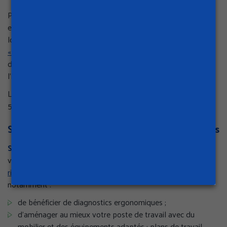
Pour vous aider à réduire les risques de chutes de plain-pied
et de hauteur, de troubles musculosquelettiques et de
lombalgies liées aux charges lourdes, la
subvention
« Prévention Métiers du bâtiment Indépendants »
est
disponible. Elle peut vous aider à financer jusqu’à 50 % de
l’investissement hors taxes pour de l'achat d'équipements.
Le montant de la subvention accordée est plafonné à
5 000 € HT.
Subvention Prévention Risques Ergonomiques
Si vous avez souscrit une assurance volontaire AT/MP
,
vous pouvez être éligible à la
subvention Prévention des
risques ergonomiques
. Cette aide financière vous permet
notamment :
de bénéficier de diagnostics ergonomiques ;
d’aménager au mieux votre poste de travail avec du
mobilier et des équipements adaptés : plans de travail