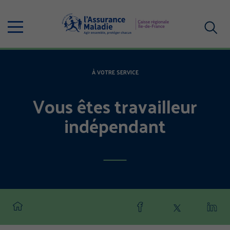
Aller
au
Menu
contenu
principal
Votre
recherc
À VOTRE SERVICE
Vous êtes travailleur
indépendant
Partager
Partager
Part
cette
cette
cette