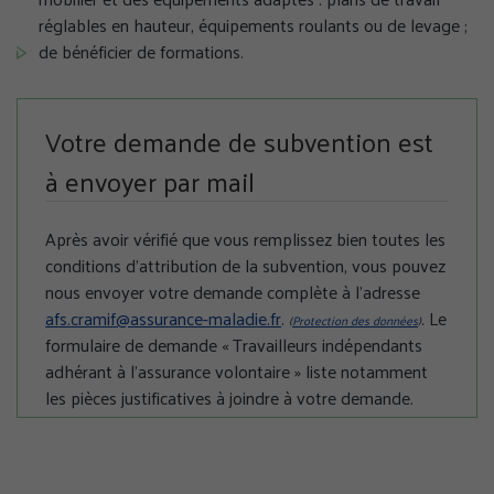
réglables en hauteur, équipements roulants ou de levage ;
de bénéficier de formations.
Votre demande de subvention est
à envoyer par mail
GÉRER MES PRÉFÉRENCES
Après avoir vérifié que vous remplissez bien toutes les
conditions d’attribution de la subvention, vous pouvez
TOUT ACCEPTER
nous envoyer votre demande complète à l’adresse
afs.cramif@assurance-maladie.fr
.
. Le
(
Protection des données
)
TOUS REFUSER
formulaire de demande « Travailleurs indépendants
adhérant à l’assurance volontaire » liste notamment
Politique de confidentialité
les pièces justificatives à joindre à votre demande.