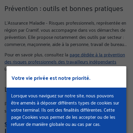
Prévention : outils et bonnes pratiques
L’Assurance Maladie - Risques professionnels, représentée en
région par Cramif, vous accompagne dans vos démarches de
prévention. Elle propose notamment des outils par secteur :
commerce, maçonnerie, aide à la personne, travail de bureau...
Pour en savoir plus, consultez la
page dédiée à la prévention
des risques professionnels des travailleurs indépendants
(ameli.fr).
Votre vie privée est notre priorité.
Les aides financières
Lorsque vous naviguez sur notre site, nous pouvons
être amenés à déposer différents types de cookies sur
Pour protéger la santé des travailleurs indépendants sans
votre terminal. Ils ont des finalités différentes. Cette
salarié, des subventions sont disponibles.
page Cookies vous permet de les accepter ou de les
Subvention Prévention Métiers du Bâtiment
refuser de manière globale ou au cas par cas.
Indépendants