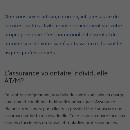
page
page
page
sur
sur
sur
Que vous soyez artisan, commerçant, prestataire de
Facebook
Twitter
Linke
services… votre activité repose entièrement sur votre
(nouvelle
(nouvelle
(nouv
fenêtre)
fenêtre)
fenêt
propre personne. C'est pourquoi il est essentiel de
prendre soin de votre santé au travail en réduisant les
risques professionnels.
L’assurance volontaire individuelle
AT/MP
En tant qu’indépendant, vos frais de santé sont pris en charge
aux taux et conditions habituelles prévus par l’Assurance
Maladie. Vous avez par ailleurs la possibilité de souscrire une
assurance volontaire individuelle. Celle-ci vous couvre face aux
risques d’accidents du travail et maladies professionnelles.