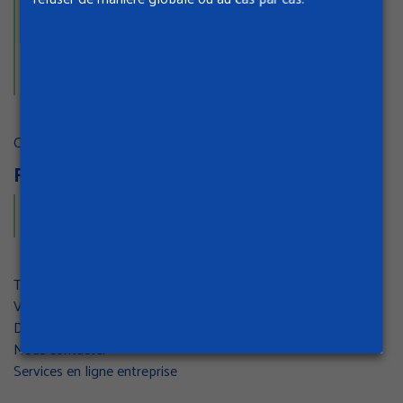
professionnels
Financer des actions de prévention
Compte professionnel de prévention (C2P)
Recevoir une assistance technique
Comprendre vos cotisations AT/MP
Faire face aux arrêts et AT/MP
Déclarer un accident du travail
Aider le retour à l’emploi
Travailleur indépendant
Vos instances paritaires
Documentation & statistiques
Nous contacter
Services en ligne entreprise