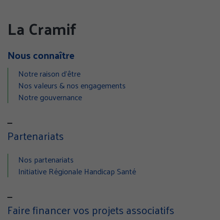
sur
sur
sur
Facebook
Twitter
Linke
La Cramif
(nouvelle
(nouvelle
(nouv
fenêtre)
fenêtre)
fenêt
Nous connaître
Notre raison d’être
Nos valeurs & nos engagements
Notre gouvernance
Partenariats
Nos partenariats
Initiative Régionale Handicap Santé
Faire financer vos projets associatifs