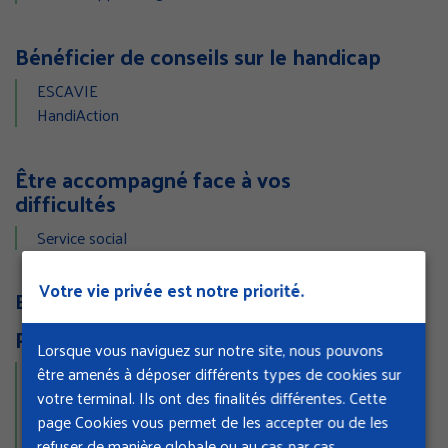
Bénéficier de conseils sur le handicap
ESCAVIE
HandiAction
Être accompagné face à vos
difficultés
Service social
Votre vie privée est notre priorité.
Entreprise
Prévenir les risques professionnels
Lorsque vous naviguez sur notre site, nous pouvons
être amenés à déposer différents types de cookies sur
Dans votre secteur d'activité
votre terminal. Ils ont des finalités différentes. Cette
Par type de risque
page Cookies vous permet de les accepter ou de les
Mettre en place une démarche de prévention
refuser de manière globale ou au cas par cas.
Se former à la prévention des risques