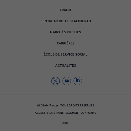
CRAMIF
CENTRE MÉDICAL STALINGRAD
MARCHÉS PUBLICS
CARRIÈRES
ÉCOLE DE SERVICE SOCIAL
ACTUALITÉS
Twitter
Youtube
Youtube
de
de
de
la
la
la
CRAMIF
CRAMIF
CRAMIF
© CRAMIF 2026. TOUS DROITS RÉSERVÉS
(nouvelle
(nouvelle
(nouvelle
ACCESSIBILITÉ : PARTIELLEMENT CONFORME
fenêtre)
fenêtre)
fenêtre)
AIDE