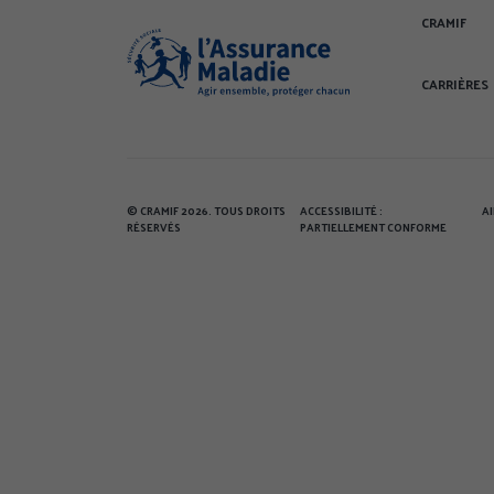
CRAMIF
CARRIÈRES
© CRAMIF 2026. TOUS DROITS
ACCESSIBILITÉ :
A
RÉSERVÉS
PARTIELLEMENT CONFORME
Votre vie privée est notre priorité
Lorsque vous naviguez sur notre site, nou
cookies sur votre terminal. Ils ont des fin
accepter ou de les refuser de manière glob