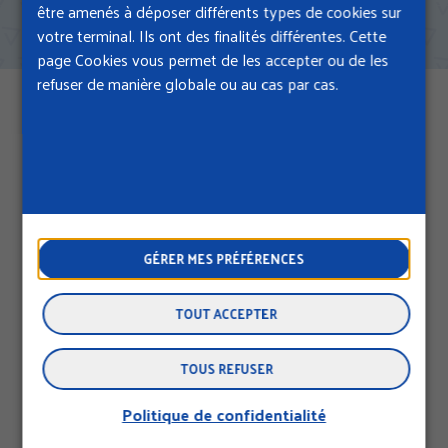
être amenés à déposer différents types de cookies sur
votre terminal. Ils ont des finalités différentes. Cette
page Cookies vous permet de les accepter ou de les
refuser de manière globale ou au cas par cas.
CRAMIF
CENTRE MÉDICAL STALINGRAD
GÉRER MES PRÉFÉRENCES
MARCHÉS PUBLICS
TOUT ACCEPTER
CARRIÈRES
ÉCOLE DE SERVICE SOCIAL
TOUS REFUSER
ACTUALITÉS
Politique de confidentialité
Twitter
Youtube
Youtube