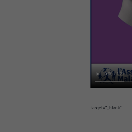
GÉRER MES PRÉFÉR
target="_blank"