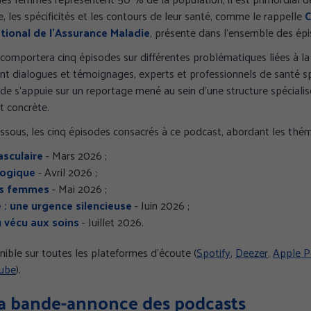
 les spécificités et les contours de leur santé, comme le rappelle
C
tional de l’Assurance Maladie
, présente dans l’ensemble des ép
comportera cinq épisodes sur différentes problématiques liées à l
t dialogues et témoignages, experts et professionnels de santé sp
de s’appuie sur un reportage mené au sein d’une structure spéciali
t concrète.
essous, les cinq épisodes consacrés à ce podcast, abordant les thém
asculaire
- Mars 2026 ;
logique
- Avril 2026 ;
es femmes
- Mai 2026 ;
 : une urgence silencieuse
- Juin 2026 ;
u vécu aux soins
- Juillet 2026.
nible sur toutes les plateformes d’écoute (
Spotify
,
Deezer
,
Apple P
ube
).
a bande-annonce des podcasts