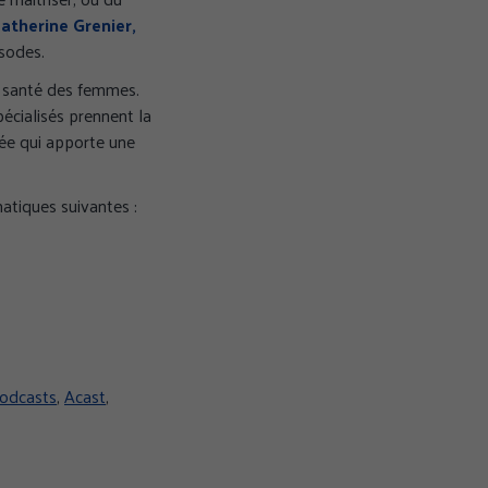
atherine Grenier,
isodes.
a santé des femmes.
écialisés prennent la
sée qui apporte une
atiques suivantes :
odcasts
,
Acast
,