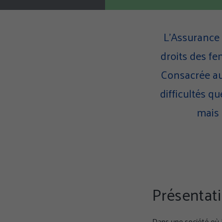
L’Assurance 
droits des fe
Consacrée au
difficultés q
mais 
Présentat
Dans une société où 