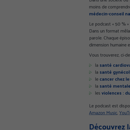
moins de comprendre,
médecin-conseil na
Le podcast « 50 % » 
Dans un format mêlan
parole. Chaque épiso
dimension humaine e
Vous trouverez, ci-d
la
santé cardiov
la
santé gynéco
le
cancer chez l
la
santé mentale
les
violences : d
Le podcast est dispo
Amazon Music
,
YouT
Découvrez l