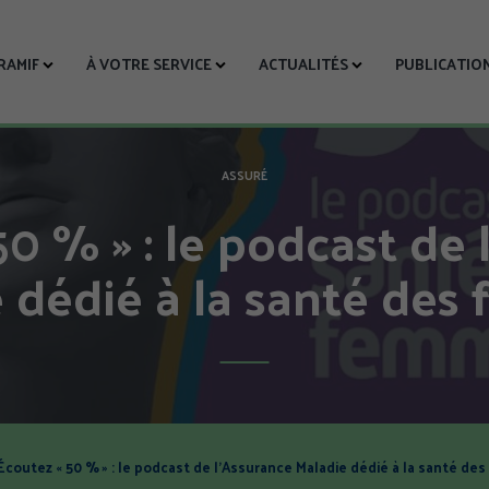
CRAMIF
À VOTRE SERVICE
ACTUALITÉS
PUBLICATIO
ASSURÉ
50 % » : le podcast de 
 dédié à la santé de
Écoutez « 50 % » : le podcast de l’Assurance Maladie dédié à la santé d