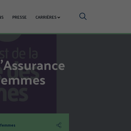
Votre
NS
PRESSE
CARRIÈRES
recherche
l’Assurance
s femmes
Partager
es femmes