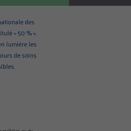
nationale des
tulé « 50 % ».
n lumière les
cours de soins
ibles.
 maîtriser, ou du