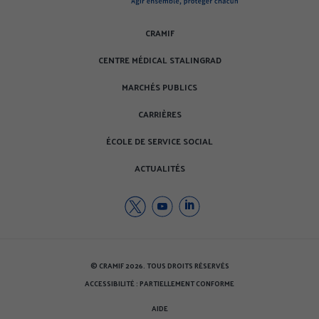
ê
r
t
e
r
)
CRAMIF
e
CENTRE MÉDICAL STALINGRAD
)
MARCHÉS PUBLICS
CARRIÈRES
ÉCOLE DE SERVICE SOCIAL
ACTUALITÉS
Twitter
Youtube
Youtube
de
de
de
la
la
la
CRAMIF
CRAMIF
CRAMIF
© CRAMIF 2026. TOUS DROITS RÉSERVÉS
(nouvelle
(nouvelle
(nouvelle
ACCESSIBILITÉ : PARTIELLEMENT CONFORME
fenêtre)
fenêtre)
fenêtre)
AIDE