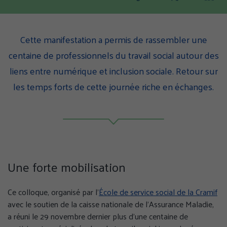
Partager
Partager
Part
cette
cette
cette
page
page
page
sur
sur
sur
Cette manifestation a permis de rassembler une
Facebook
Twitter
Linke
centaine de professionnels du travail social autour des
(nouvelle
(nouvelle
(nouv
liens entre numérique et inclusion sociale. Retour sur
fenêtre)
fenêtre)
fenêt
les temps forts de cette journée riche en échanges.
Une forte mobilisation
Ce colloque, organisé par l’
École de service social de la Cramif
avec le soutien de la caisse nationale de l’Assurance Maladie,
a réuni le 29 novembre dernier plus d’une centaine de