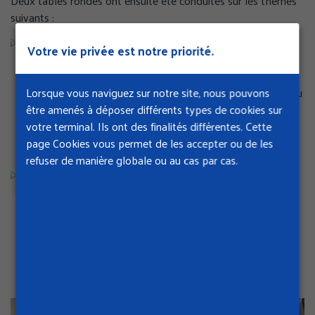
Deux tables rondes ont ensuite été conduites sur les thèmes
suivants :
Numérique et action sociale
: analyses et retours
Votre vie privée est notre priorité.
d’expériences
Cette table-ronde a réuni plusieurs acteurs faisant part de
Lorsque vous naviguez sur notre site, nous pouvons
leurs retours d'expériences sur les difficultés remontées au
être amenés à déposer différents types de cookies sur
défenseur des droits, et sur ce que des organismes de
votre terminal. Ils ont des finalités différentes. Cette
protection sociale comme la
MSA
ou la
Cnav
mettent en
page Cookies vous permet de les accepter ou de les
place pour accompagner la dématérialisation.
refuser de manière globale ou au cas par cas.
Le numérique vu par les professionnels du travail
social
Cette seconde séquence a donné la parole aux travailleurs
sociaux de différentes institutions : leur vécu, leurs
questionnements, ce que le numérique change dans la
relation à l'usager, mais aussi dans les organisations du
travail, et les besoins de formation.