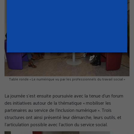
Table ronde « Le numérique vu par les professionnels du travail social »
La journée s’est ensuite poursuivie avec la tenue d’un forum
des initiatives autour de la thématique « mobiliser les
partenaires au service de l’inclusion numérique ». Trois
structures ont ainsi présenté leur démarche, leurs outils, et
l'articulation possible avec l'action du service social.