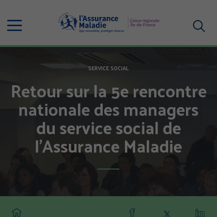
Aller
au
Menu
contenu
principal
Votre
recherc
SERVICE SOCIAL
Retour sur la 5e rencontre
nationale des managers
du service social de
l’Assurance Maladie