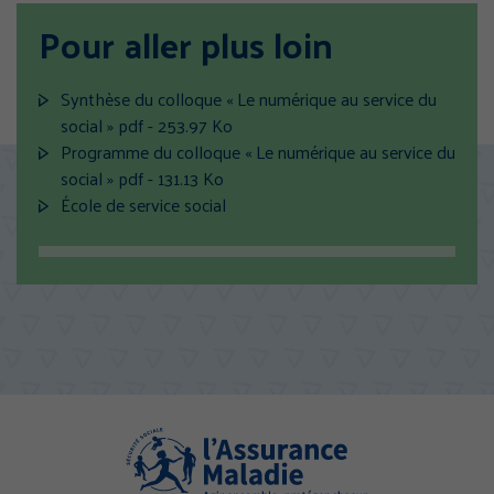
Pour aller plus loin
Synthèse du colloque « Le numérique au service du
(
social »
pdf - 253.97 Ko
n
Programme du colloque « Le numérique au service du
(
o
social »
pdf - 131.13 Ko
n
u
École de service social
o
v
u
e
v
l
e
l
l
e
l
f
e
e
f
n
e
ê
n
t