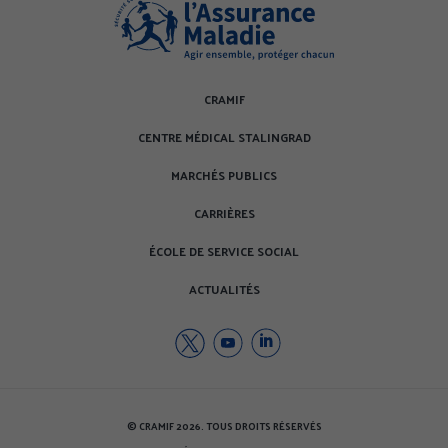
CRAMIF
CENTRE MÉDICAL STALINGRAD
MARCHÉS PUBLICS
CARRIÈRES
ÉCOLE DE SERVICE SOCIAL
ACTUALITÉS
Twitter
Youtube
Youtube
de
de
de
la
la
la
CRAMIF
CRAMIF
CRAMIF
© CRAMIF 2026. TOUS DROITS RÉSERVÉS
(nouvelle
(nouvelle
(nouvelle