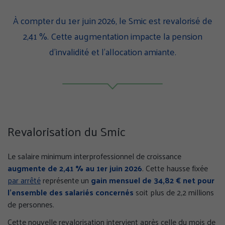
page
page
page
sur
sur
sur
À compter du 1er juin 2026, le Smic est revalorisé de
Facebook
Twitter
Linke
2,41 %. Cette augmentation impacte la pension
(nouvelle
(nouvelle
(nouv
d’invalidité et l’allocation amiante.
fenêtre)
fenêtre)
fenêt
Revalorisation du Smic
Le salaire minimum interprofessionnel de croissance
augmente de 2,41 % au 1er juin 2026
. Cette hausse fixée
par arrêté
représente un
gain mensuel de 34,82 € net pour
l’ensemble des salariés concernés
soit plus de 2,2 millions
de personnes.
Cette nouvelle revalorisation intervient après celle du mois de