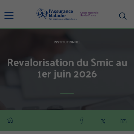
Aller
au
Menu
contenu
principal
Votre
recherc
INSTITUTIONNEL
Revalorisation du Smic au
1er juin 2026
Partager
Partager
Part
cette
cette
cette