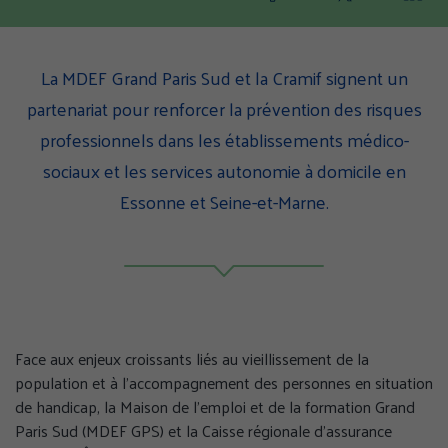
Partager
Partager
Part
cette
cette
cette
page
page
page
sur
sur
sur
La MDEF Grand Paris Sud et la Cramif signent un
Facebook
Twitter
Linke
partenariat pour renforcer la prévention des risques
(nouvelle
(nouvelle
(nouv
professionnels dans les établissements médico-
fenêtre)
fenêtre)
fenêt
sociaux et les services autonomie à domicile en
Essonne et Seine-et-Marne.
Face aux enjeux croissants liés au vieillissement de la
population et à l’accompagnement des personnes en situation
de handicap, la Maison de l’emploi et de la formation Grand
Paris Sud (MDEF GPS) et la Caisse régionale d’assurance