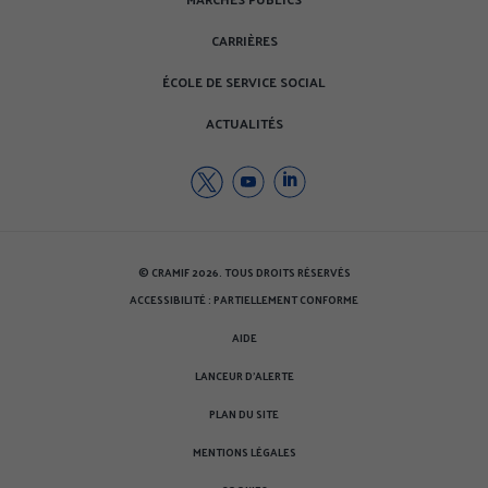
CARRIÈRES
ÉCOLE DE SERVICE SOCIAL
ACTUALITÉS
Twitter
Youtube
Youtube
de
de
de
la
la
la
CRAMIF
CRAMIF
CRAMIF
© CRAMIF 2026. TOUS DROITS RÉSERVÉS
(nouvelle
(nouvelle
(nouvelle
ACCESSIBILITÉ : PARTIELLEMENT CONFORME
fenêtre)
fenêtre)
fenêtre)
AIDE
LANCEUR D'ALERTE
PLAN DU SITE
MENTIONS LÉGALES