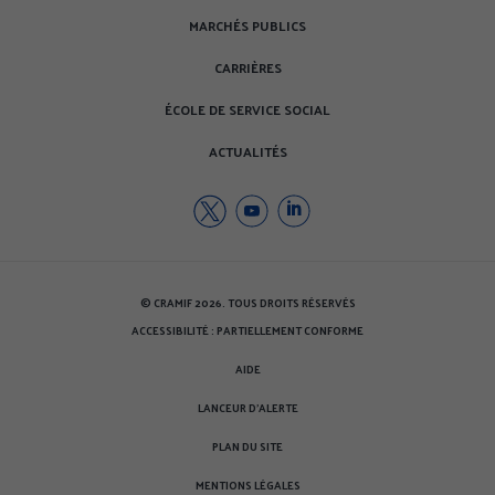
MARCHÉS PUBLICS
CARRIÈRES
ÉCOLE DE SERVICE SOCIAL
ACTUALITÉS
Twitter
Youtube
Youtube
de
de
de
la
la
la
CRAMIF
CRAMIF
CRAMIF
© CRAMIF 2026. TOUS DROITS RÉSERVÉS
(nouvelle
(nouvelle
(nouvelle
ACCESSIBILITÉ : PARTIELLEMENT CONFORME
fenêtre)
fenêtre)
fenêtre)
AIDE
LANCEUR D'ALERTE
PLAN DU SITE
MENTIONS LÉGALES