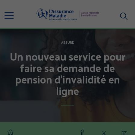
Aller
au
Menu
contenu
principal
Votre
recherc
ASSURÉ
Un nouveau service pour
faire sa demande de
pension d’invalidité en
ligne