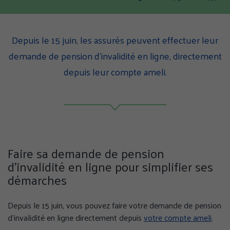
Partager
Partager
Part
cette
cette
cette
page
page
page
sur
sur
sur
Depuis le 15 juin, les assurés peuvent effectuer leur
Facebook
Twitter
Linke
demande de pension d’invalidité en ligne, directement
(nouvelle
(nouvelle
(nouv
depuis leur compte ameli.
fenêtre)
fenêtre)
fenêt
Faire sa demande de pension
d’invalidité en ligne pour simplifier ses
démarches
Depuis le 15 juin, vous pouvez faire votre demande de pension
d’invalidité en ligne directement depuis
votre compte ameli
.