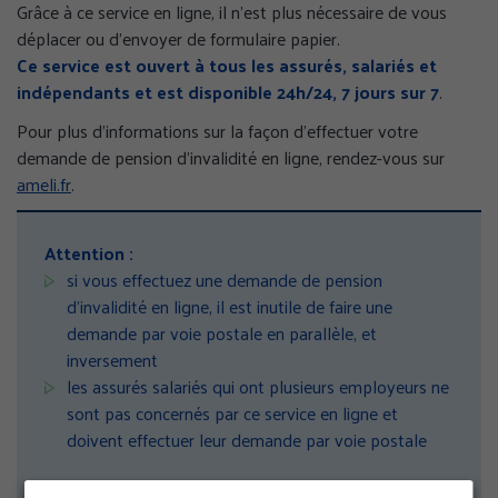
Grâce à ce service en ligne, il n’est plus nécessaire de vous
déplacer ou d’envoyer de formulaire papier.
Ce service est ouvert à tous les assurés, salariés et
indépendants et est disponible 24h/24, 7 jours sur 7
.
Pour plus d’informations sur la façon d’effectuer votre
demande de pension d’invalidité en ligne, rendez-vous sur
ameli.fr
.
Attention :
si vous effectuez une demande de pension
d’invalidité en ligne, il est inutile de faire une
demande par voie postale en parallèle, et
inversement
les assurés salariés qui ont plusieurs employeurs ne
sont pas concernés par ce service en ligne et
doivent effectuer leur demande par voie postale