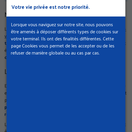
Votre vie privée est notre priorité.
Nos services en ligne
Lorsque vous naviguez sur notre site, nous pouvons
Le service invalidité de la Cramif propose
une prise de rendez-
être amenés à déposer différents types de cookies sur
vous en ligne
pour un
contact en présentiel ou
votre terminal. Ils ont des finalités différentes. Cette
téléphonique
. Les bénéficiaires d’une pension d’invalidité ont
page Cookies vous permet de les accepter ou de les
également la possibilité de
suivre leur dossier en se
refuser de manière globale ou au cas par cas.
connectant sur leur
compte ameli
.
La pension d’invalidité
En cas d’accident ou de maladie d’origine non-professionnelle
entraînant une incapacité totale ou partielle de travailler, il est
possible, sous certaines conditions, de bénéficier d’une
pension d’invalidité pour compenser la perte de ses
revenus
.
La pension d’invalidité est accordée à titre temporaire et peut
être révisée, suspendue ou supprimée en fonction