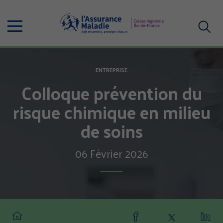
Aller
au
Menu
contenu
principal
Votre
recherc
ENTREPRISE
Colloque prévention du
risque chimique en milieu
de soins
06 Février 2026
Partager
Partager
Part