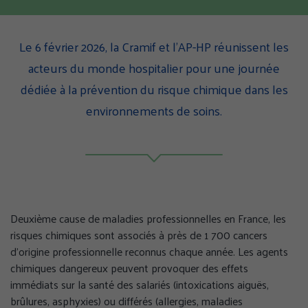
cette
cette
cette
page
page
page
Le 6 février 2026, la Cramif et l’AP-HP réunissent les
sur
sur
sur
Facebook
Twitter
Linke
acteurs du monde hospitalier pour une journée
(nouvelle
(nouvelle
(nouv
dédiée à la prévention du risque chimique dans les
fenêtre)
fenêtre)
fenêt
environnements de soins.
Deuxième cause de maladies professionnelles en France, les
risques chimiques sont associés à près de 1 700 cancers
d’origine professionnelle reconnus chaque année. Les agents
chimiques dangereux peuvent provoquer des effets
immédiats sur la santé des salariés (intoxications aiguës,
brûlures, asphyxies) ou différés (allergies, maladies