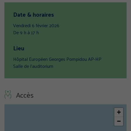
Date & horaires
Vendredi 6 février 2026
De 9 h à 17 h
Lieu
Hôpital Européen Georges Pompidou AP-HP
Salle de l’auditorium
GÉRER MES PRÉFÉRENCES
Accès
TOUT ACCEPTER
TOUS REFUSER
+
−
Politique de confidentialité