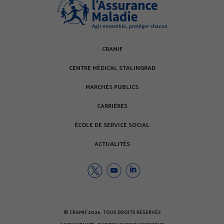
CRAMIF
CENTRE MÉDICAL STALINGRAD
MARCHÉS PUBLICS
CARRIÈRES
ÉCOLE DE SERVICE SOCIAL
ACTUALITÉS
Twitter
Youtube
Youtube
de
de
de
la
la
la
CRAMIF
CRAMIF
CRAMIF
© CRAMIF 2026. TOUS DROITS RÉSERVÉS
(nouvelle
(nouvelle
(nouvelle