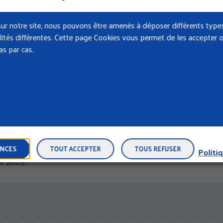
pour votre recherche
ur notre site, nous pouvons être amenés à déposer différents types
nalités différentes. Cette page Cookies vous permet de les accepter o
s par cas.
TYPE DE CONTENU
d’accessibilité du site Cramif.fr
rendre son site internet et intranet accessibles conformément à l’art
ENCES
TOUT ACCEPTER
TOUS REFUSER
Politi
er 2005.