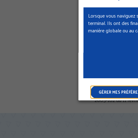
1 résultat
Lorsque vous naviguez s
terminal. Ils ont des fi
manière globale ou au ca
Filtrer par :
Déclaration 
INFORMATION
La Cramif s’engage à 
GÉRER MES PRÉFÉR
2005-102 du 11 févri