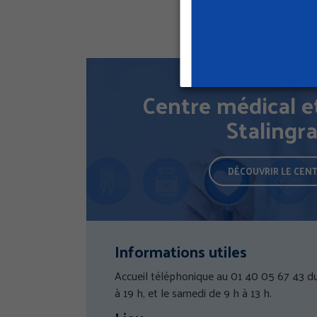
Centre médical e
Stalingr
DÉCOUVRIR LE CEN
Informations utiles
Accueil téléphonique au 01 40 05 67 43 du
à 19 h, et le samedi de 9 h à 13 h.