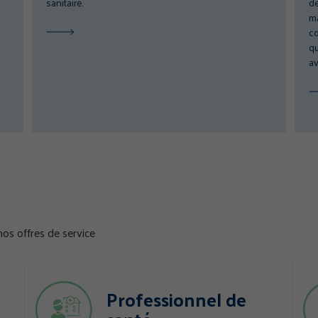
sanitaire.
de
ma
co
qu
av
os offres de service
Professionnel de