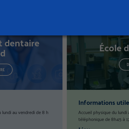
t dentaire
École d
ad
D
TRE
Informations util
 lundi au vendredi de 8 h
Accueil physique du lundi
téléphonique de 8h45 à 