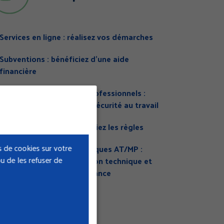
Services en ligne : réalisez vos démarches
Subventions : bénéficiez d’une aide
financière
Prévention des risques professionnels :
formez-vous en santé et sécurité au travail
Cotisation AT/MP : identifiez les règles
 de cookies sur votre
Documentation & statistiques AT/MP :
u de les refuser de
consultez la documentation technique et
les données sur l’Île-de-France