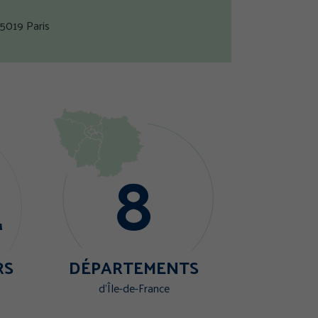
75019 Paris
que de confidentialité
1
8
RS
DÉPARTEMENTS
d'Île-de-France