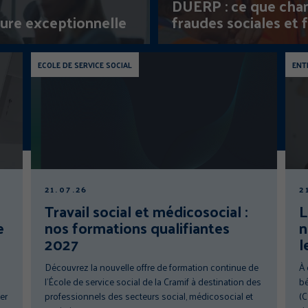
DUERP : ce que chang
ture exceptionnelle
fraudes sociales et f
ECOLE DE SERVICE SOCIAL
ENT
21.07.26
2
Travail social et médicosocial :
L
e
nos formations qualifiantes
n
2027
l
Découvrez la nouvelle offre de formation continue de
À 
l’École de service social de la Cramif à destination des
bé
ier
professionnels des secteurs social, médicosocial et
(C