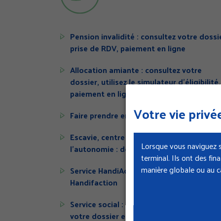
Pension invalidité : consultez votre dossi
prise de RDV, paiement en ligne
Allocation amiante : consultez votre
dossier, utilisez le simulateur d'éligibilité,
paiement en ligne
Votre vie privée
Faire prendre en charge votre appareilla
Escavie, centre dédié au handicap et à
Lorsque vous naviguez s
l'autonomie : découvrez la maison virtuel
terminal. Ils ont des fi
manière globale ou au ca
Service HandiAction : accédez au baromè
Handifaction
Service social : soyez accompagné, suivez
votre dossier en ligne