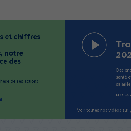
s et chiffres
PLire
Tro
la
vidéo
20
, notre
«
ice des
Trophées
Des ent
Cramif
santé et
2025
thèse de ses actions
salariés
»
dans
LIRE LA 
une
O)
fenêtre
Voir toutes nos vidéos sur
modale