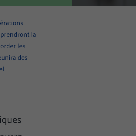
dérations
 prendront la
border les
éunira des
l.
tiques
ans de très