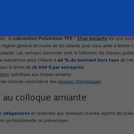
gnement de la Cramif
pagne dans vos démarches de prévention contre les principaux ris
 proposant notamment :
es : la
subvention Prévention TPE
–
Stop Amiante
est une subv
 régime général de moins de 50 salariés pour vous aider à limiter l’
alariés. Les secteurs concernés sont le bâtiment, les travaux public
e subvention peut s'élever à
40 % du montant hors taxe
de l'e
ans la limite de
25 000 € par entreprise
ation
spécifique aux risques amiante
rain (conseil, contrôle) et des
dossiers thématiques
.
n au colloque amiante
ENCES
TOUT ACCEPTER
TOUS REFUSER
Politi
nt
obligatoires
et réservées aux donneurs d’ordre, agents de collecti
n professionnelle ou préventeurs.