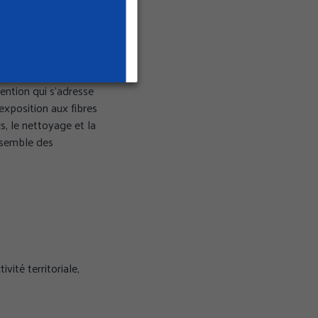
ques professionnels
ention qui s'adresse
exposition aux fibres
s, le nettoyage et la
nsemble des
que de confidentialité
vité territoriale,