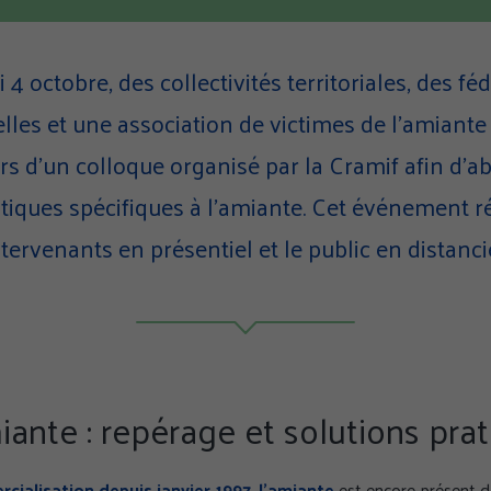
 4 octobre, des collectivités territoriales, des fé
lles et une association de victimes de l’amiante
rs d’un colloque organisé par la Cramif afin d’a
iques spécifiques à l’amiante. Cet événement r
ntervenants en présentiel et le public en distancie
ante : repérage et solutions pra
rcialisation depuis janvier 1997
,
l’amiante
est encore présent d