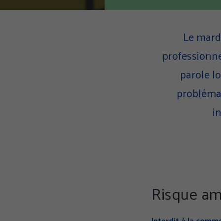
Le mardi
professionne
parole lo
problémat
i
Risque ami
Interdit à la comme