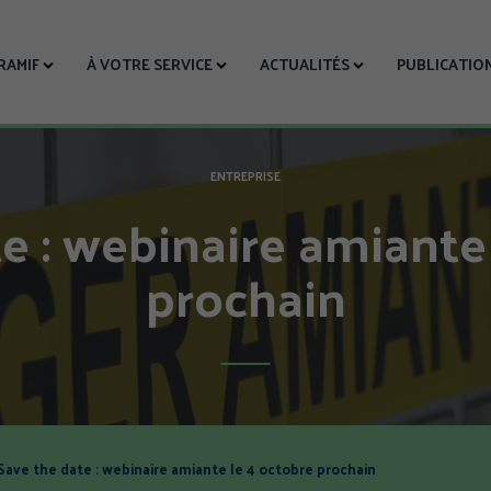
CRAMIF
À VOTRE SERVICE
ACTUALITÉS
PUBLICATIO
ENTREPRISE
e : webinaire amiante
prochain
Save the date : webinaire amiante le 4 octobre prochain