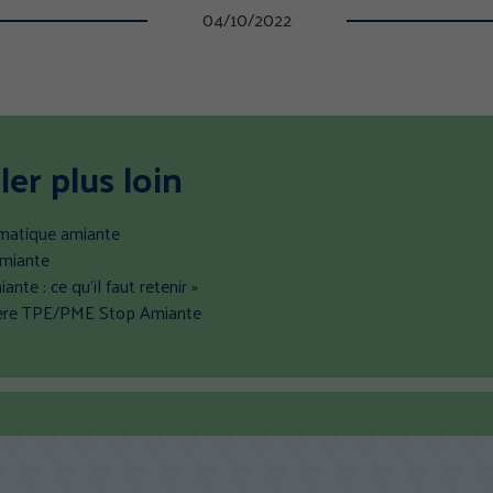
04/10/2022
ler plus loin
matique amiante
amiante
nte : ce qu’il faut retenir »
ière TPE/PME Stop Amiante