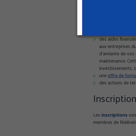
L’accompa
La Cramif vous accom
liés à l’amiante, en
des aides financièr
aux entreprises du
d'amiante de vos s
maintenance. Cett
investissements, d
une
offre de form
des actions de ter
Inscriptio
GÉRER MES PRÉFÉR
Les
inscriptions
so
membres de fédératio