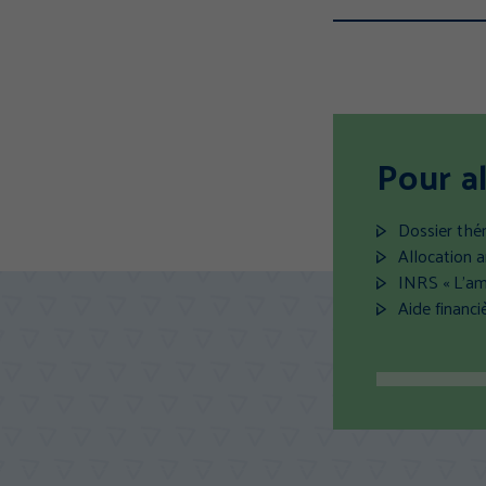
Pour al
Dossier thé
Allocation 
INRS « L’amia
Aide financ