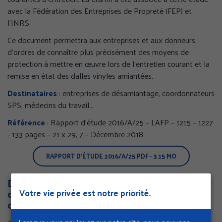
avec la Fédération des Entreprises de Propreté (FEP) et
l’INRS.
Ce document permettra aux entreprises et aux donneurs
d’ordres de connaître plus précisément des moyens de
protection à mettre en œuvre lors de l’entretien courant et la
remise en état des dalles vinyles amiantées.
Destinataires
: entreprises de désamiantage, coordonnateurs
SPS, médecins du travail...
Référence
: Rapport d’étude 2016/A/25 – LAFP – 1215 – 1227
- 133 pages – 21 x 29, 7 – Décembre 2018.
RAPPORT D'ÉTUDE 2016/A/25
PDF - 3.15 MO
DTE 200 - Prévenir les TMS et diminuer les
contraintes physiques lors des travaux de
Votre vie privée est notre priorité.
désamiantage