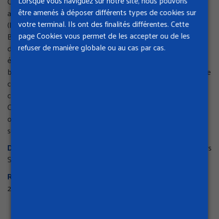
Lorsque vous naviguez sur notre site, nous pouvons
Ce guide de bonnes pratiques a été réalisé à partir d'une
être amenés à déposer différents types de cookies sur
action menée sur le chantier de désamiantage de Jussieu
votre terminal. Ils ont des finalités différentes. Cette
(Paris 75005), par la Cramif, l'ARACT et des entreprises de
page Cookies vous permet de les accepter ou de les
BTP présentes sur le site. A partir de multiples observations
refuser de manière globale ou au cas par cas.
des situations de travail en zone confinée, ont été mises en
évidence de nombreuses causes de TMS : manutention des
big bags, pénibilité lors du burinage du béton, inadaptation de
certains outils, contraintes des EPI, implication d'une forte
charge mentale...
Ces constats ont permis l'élaboration de fiches techniques et
organisationnelles visant à améliorer les conditions de travail
sur les chantiers de désamiantage.
Destinataires
: entreprises de désamiantage, coordonnateurs
SPS, médecins du travail...
Référence
: DTE 200 - 49 pages - 21 x 29,7 - 1re édition
2007.
DTE 200 - PDF 1.29 MO