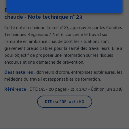
DTE 151 - Travail sur l’amiante en ambiance
chaude - Note technique n° 23
Cette note technique Cramif n°23, approuvée par les Comités
Techniques Régionaux 2,3 et 6, concerne le travail sur
l’amiante en ambiance chaude dont les situations sont
gravement préjudiciables pour la santé des travailleurs. Elle a
GÉRER MES PRÉFÉRENCES
pour objectif de proposer une information sur les risques
encourus et une démarche de prévention.
TOUT ACCEPTER
Destinataires
: donneurs d’ordre, entreprises extérieures, les
médecins du travail et responsables de formation.
TOUS REFUSER
Référence
: DTE 151 - 20 pages - 21 x 29,7 - Édition juin 2018.
Politique de confidentialité
DTE 151
PDF - 436.7 KO