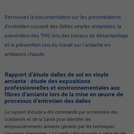
page
page
page
sur
sur
sur
Retrouvez la documentation sur les préconisations
Facebook
Twitter
Linke
d’entretien courant des dalles vinyles amiantées, la
(nouvelle
(nouvelle
(nouv
fenêtre)
fenêtre)
fenêt
prévention des TMS lors des travaux de désamiantage
et la prévention lors du travail sur l’amiante en
ambiance chaude.
Rapport d’étude dalles de sol en vinyle
amiante : étude des expositions
professionnelles et environnementales aux
fibres d’amiante lors de la mise en œuvre de
processus d’entretien des dalles
Ce rapport d’étude a été commandé par le ministère des
Solidarités et de la Santé pour identifier les
empoussièrements amiante générés par les techniques
courantes d’entretien. La Cramif a été associée à cette étude