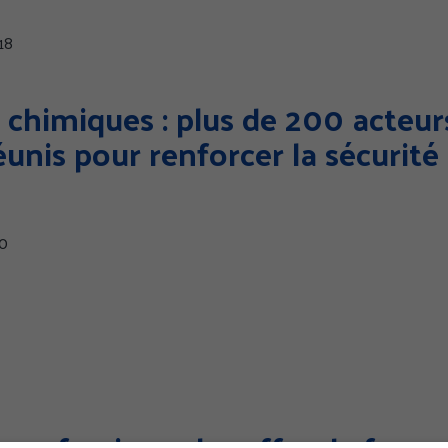
18
 chimiques : plus de 200 acteur
réunis pour renforcer la sécurit
50
 professionnels : offre de form