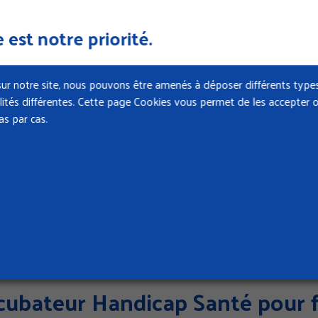
 est notre priorité.
13
rd régional France Travail et l
ur notre site, nous pouvons être amenés à déposer différents types
nalités différentes. Cette page Cookies vous permet de les accepter o
s par cas.
40
iat entre la Cramif et la Maison
 sud
31
cubateur Handicap Santé pour f