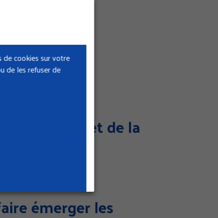
a Cramif
 de cookies sur votre
u de les refuser de
 de l’emploi et de la
aire émerger les