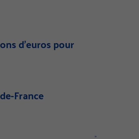
ions d’euros pour
que de confidentialité
e-de-France
Page
››