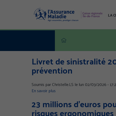
Aller
au
contenu
LA 
principal
Livret de sinistralité 
prévention
Soumis par
Christelle.LS
le
lun 02/03/2026 - 17:
En savoir plus
sur
Livret
23 millions d’euros po
de
risques ergonomiques
sinistralité
2024,