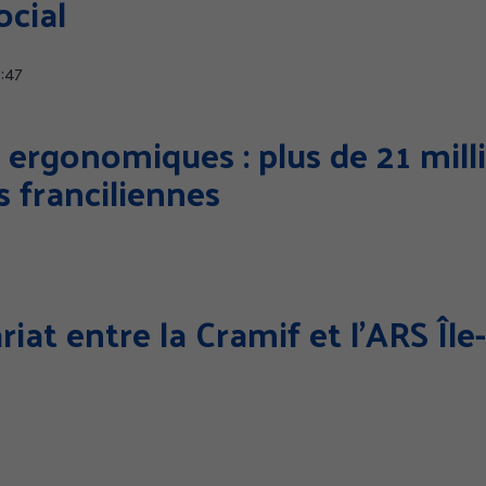
ocial
:47
ENCES
TOUT ACCEPTER
TOUS REFUSER
 ergonomiques : plus de 21 mill
Politi
s franciliennes
iat entre la Cramif et l’ARS Îl