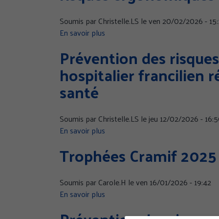
des
Soumis par
Christelle.LS
le
ven 20/02/2026 - 15:
indicateurs
En savoir plus
sur
qui
23
appellent
Prévention des risques
millions
à
hospitalier francilien 
d’euros
renforcer
pour
la
santé
les
prévention
entreprises
engagées
Soumis par
Christelle.LS
le
jeu 12/02/2026 - 16:
dans
En savoir plus
sur
la
Prévention
Trophées Cramif 2025
prévention
des
des
risques
risques
chimiques
Soumis par
Carole.H
le
ven 16/01/2026 - 19:42
ergonomiques
:
En savoir plus
sur
plus
Trophées
Prévention des risques
de
Cramif