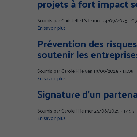
projets à fort impact s
entre
la
Soumis par
Christelle.LS
le
mer 24/09/2025 - 09
Cramif
En savoir plus
sur
et
La
la
GÉRER MES PRÉFÉR
Prévention des risques
Cramif
Maison
soutenir les entreprise
lance
de
son
l’emploi
incubateur
et
Soumis par
Carole.H
le
ven 19/09/2025 - 14:05
Handicap
de
En savoir plus
sur
Santé
la
Prévention
pour
formation
Signature d’un partenar
des
faire
grand
risques
émerger
Paris
ergonomiques
les
sud
Soumis par
Carole.H
le
mer 25/06/2025 - 17:55
:
projets
En savoir plus
sur
plus
à
Signature
de
Pagination
fort
d’un
21